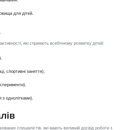
овища для дітей.
а
ктивності, які сприяють всебічному розвитку дітей:
.
нці, спортивні заняття).
експерименти).
я з однолітками).
лів
ованих спеціалістів, які мають великий досвід роботи з