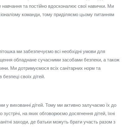
 навчання та постійно вдосконалює свої навички. Ми
сіоналізму команди, тому приділяємо цьому питанням
пітошка ми забезпечуємо всі необхідні умови для
щення обладнане сучасними засобами безпеки, а також
итини. Ми дотримуємося всіх санітарних норм та
 безпеці своїх дітей.
 у вихованні дітей. Тому ми активно залучаємо їх до
 зустрічі, на яких обговорюємо досягнення дітей, їхні
манітні заходи, де батьки можуть брати участь разом з