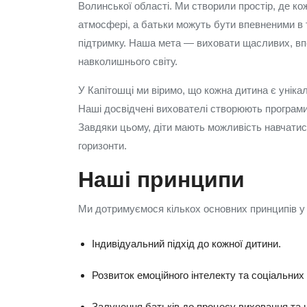
Волинської області. Ми створили простір, де к
атмосфері, а батьки можуть бути впевненими в 
підтримку. Наша мета — виховати щасливих, впе
навколишнього світу.
У Капітошці ми віримо, що кожна дитина є уніка
Наші досвідчені вихователі створюють програми
Завдяки цьому, діти мають можливість навчатися
горизонти.
Наші принципи
Ми дотримуємося кількох основних принципів у 
Індивідуальний підхід до кожної дитини.
Розвиток емоційного інтелекту та соціальних
Залучення батьків до процесу виховання та 