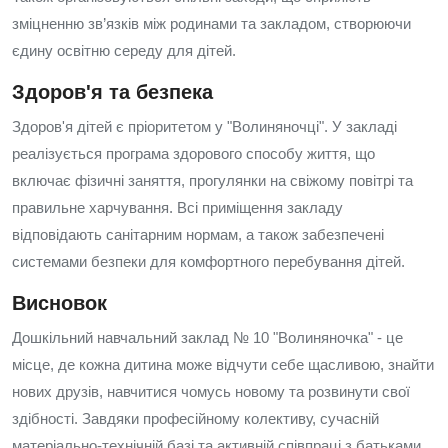
зміцненню зв’язків між родинами та закладом, створюючи
єдину освітню середу для дітей.
Здоров'я та безпека
Здоров'я дітей є пріоритетом у "Волиняночці". У закладі
реалізується програма здорового способу життя, що
включає фізичні заняття, прогулянки на свіжому повітрі та
правильне харчування. Всі приміщення закладу
відповідають санітарним нормам, а також забезпечені
системами безпеки для комфортного перебування дітей.
Висновок
Дошкільний навчальний заклад № 10 "Волиняночка" - це
місце, де кожна дитина може відчути себе щасливою, знайти
нових друзів, навчитися чомусь новому та розвинути свої
здібності. Завдяки професійному колективу, сучасній
матеріально-технічній базі та активній співпраці з батьками,