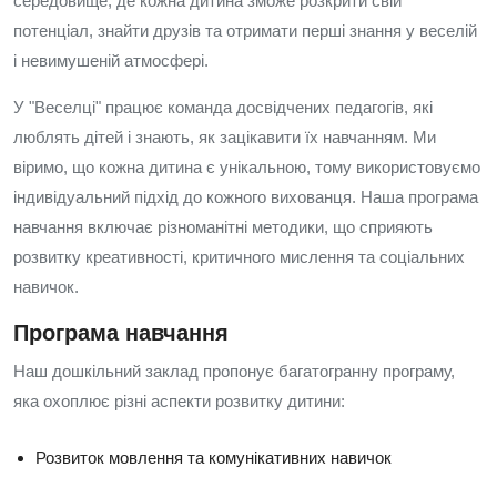
середовище, де кожна дитина зможе розкрити свій
потенціал, знайти друзів та отримати перші знання у веселій
і невимушеній атмосфері.
У "Веселці" працює команда досвідчених педагогів, які
люблять дітей і знають, як зацікавити їх навчанням. Ми
віримо, що кожна дитина є унікальною, тому використовуємо
індивідуальний підхід до кожного вихованця. Наша програма
навчання включає різноманітні методики, що сприяють
розвитку креативності, критичного мислення та соціальних
навичок.
Програма навчання
Наш дошкільний заклад пропонує багатогранну програму,
яка охоплює різні аспекти розвитку дитини:
Розвиток мовлення та комунікативних навичок