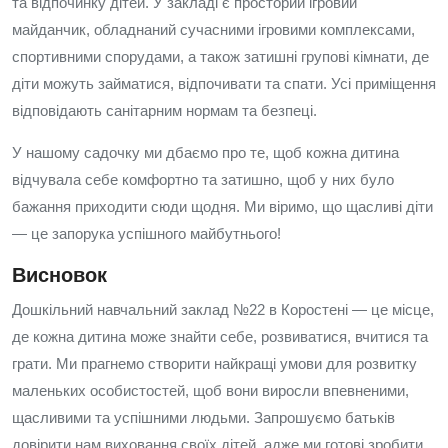
та відпочинку дітей. У закладі є просторий ігровий
майданчик, обладнаний сучасними ігровими комплексами,
спортивними спорудами, а також затишні групові кімнати, де
діти можуть займатися, відпочивати та спати. Усі приміщення
відповідають санітарним нормам та безпеці.
У нашому садочку ми дбаємо про те, щоб кожна дитина
відчувала себе комфортно та затишно, щоб у них було
бажання приходити сюди щодня. Ми віримо, що щасливі діти
— це запорука успішного майбутнього!
Висновок
Дошкільний навчальний заклад №22 в Коростені — це місце,
де кожна дитина може знайти себе, розвиватися, вчитися та
грати. Ми прагнемо створити найкращі умови для розвитку
маленьких особистостей, щоб вони виросли впевненими,
щасливими та успішними людьми. Запрошуємо батьків
довірити нам виховання своїх дітей, адже ми готові зробити