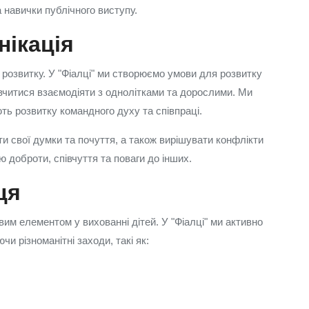
а навички публічного виступу.
нікація
 розвитку. У "Фіалці" ми створюємо умови для розвитку
 вчитися взаємодіяти з однолітками та дорослими. Ми
ють розвитку командного духу та співпраці.
ти свої думки та почуття, а також вирішувати конфлікти
доброти, співчуття та поваги до інших.
ця
им елементом у вихованні дітей. У "Фіалці" ми активно
чи різноманітні заходи, такі як: