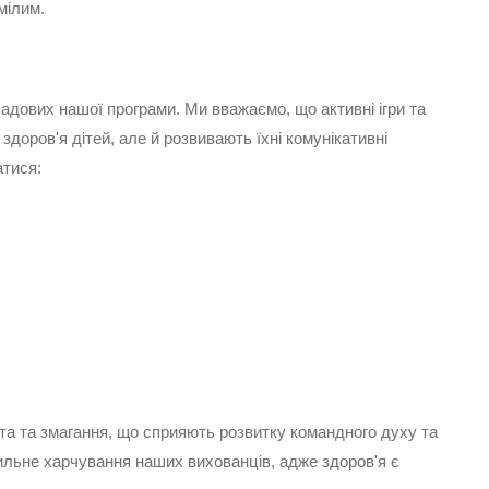
мілим.
ладових нашої програми. Ми вважаємо, що активні ігри та
доров'я дітей, але й розвивають їхні комунікативні
атися:
ята та змагання, що сприяють розвитку командного духу та
ильне харчування наших вихованців, адже здоров'я є