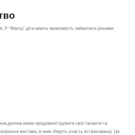
тво
і. У "Фіалці" діти мають можливість займатися різними
ожна дитина може продемонструвати свої таланти та
атральні вистави, в яких беруть участь всі вихованці. Це