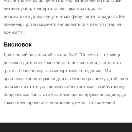
На святах ми запрошуємо гостей, організовуємо виставки
дитячих робіт, концерти та інші цікаві заходи, які
допомагають дітям відчути атмосферу свята та радості. Ми
впевнені, що такі моменти залишаються в пам’яті дітей на
все життя.
Висновок
Дошкільний навчальний заклад №31 "Сонечко" – це місце,
де кожна дитина має можливість розвиватися, вчитися та
грати в безпечному та комфортному середовищі. Ми
прагнемо створити умови для всебічного розвитку дітей, щоб
вони могли стати успішними особистостями в майбутньому.
Запрошуємо вас стати частиною нашої дружньої родини, де
кожен день приносить нові знання, емоції та враження!