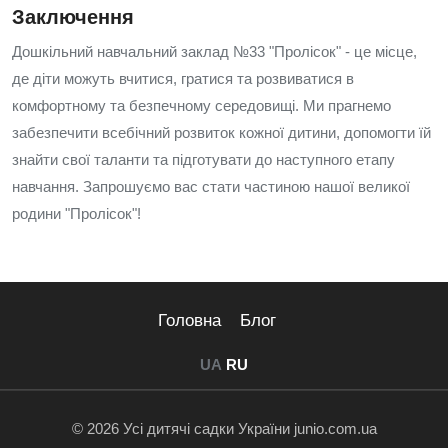
Заключення
Дошкільний навчальний заклад №33 "Пролісок" - це місце,
де діти можуть вчитися, гратися та розвиватися в
комфортному та безпечному середовищі. Ми прагнемо
забезпечити всебічний розвиток кожної дитини, допомогти їй
знайти свої таланти та підготувати до наступного етапу
навчання. Запрошуємо вас стати частиною нашої великої
родини "Пролісок"!
Головна
Блог
UA
RU
© 2026 Усі дитячі садки України junio.com.ua