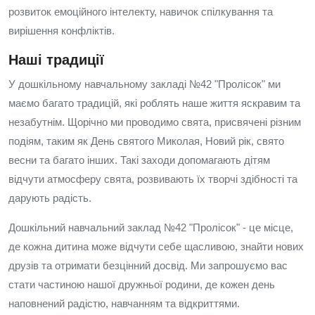
розвиток емоційного інтелекту, навичок спілкування та
вирішення конфліктів.
Наші традиції
У дошкільному навчальному закладі №42 "Пролісок" ми
маємо багато традицій, які роблять наше життя яскравим та
незабутнім. Щорічно ми проводимо свята, присвячені різним
подіям, таким як День святого Миколая, Новий рік, свято
весни та багато інших. Такі заходи допомагають дітям
відчути атмосферу свята, розвивають їх творчі здібності та
дарують радість.
Дошкільний навчальний заклад №42 "Пролісок" - це місце,
де кожна дитина може відчути себе щасливою, знайти нових
друзів та отримати безцінний досвід. Ми запрошуємо вас
стати частиною нашої дружньої родини, де кожен день
наповнений радістю, навчанням та відкриттями.