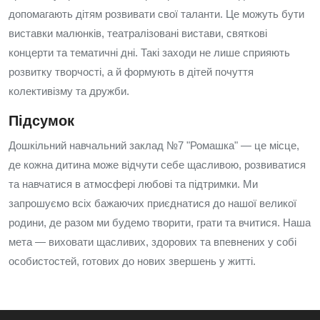
допомагають дітям розвивати свої таланти. Це можуть бути
виставки малюнків, театралізовані вистави, святкові
концерти та тематичні дні. Такі заходи не лише сприяють
розвитку творчості, а й формують в дітей почуття
колективізму та дружби.
Підсумок
Дошкільний навчальний заклад №7 "Ромашка" — це місце,
де кожна дитина може відчути себе щасливою, розвиватися
та навчатися в атмосфері любові та підтримки. Ми
запрошуємо всіх бажаючих приєднатися до нашої великої
родини, де разом ми будемо творити, грати та вчитися. Наша
мета — виховати щасливих, здорових та впевнених у собі
особистостей, готових до нових звершень у житті.