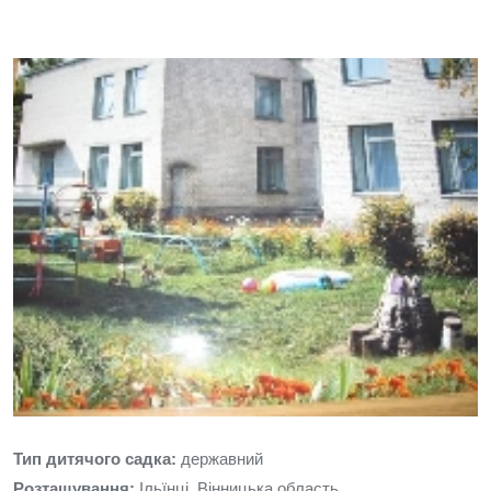
Тип дитячого садка:
державний
Розташування:
Ільїнці, Вінницька область