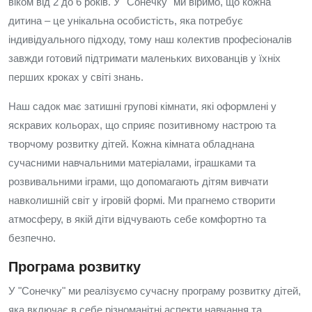
віком від 2 до 6 років. У "Сонечку" ми віримо, що кожна
дитина – це унікальна особистість, яка потребує
індивідуального підходу, тому наш колектив професіоналів
завжди готовий підтримати маленьких вихованців у їхніх
перших кроках у світі знань.
Наш садок має затишні групові кімнати, які оформлені у
яскравих кольорах, що сприяє позитивному настрою та
творчому розвитку дітей. Кожна кімната обладнана
сучасними навчальними матеріалами, іграшками та
розвивальними іграми, що допомагають дітям вивчати
навколишній світ у ігровій формі. Ми прагнемо створити
атмосферу, в якій діти відчувають себе комфортно та
безпечно.
Програма розвитку
У "Сонечку" ми реалізуємо сучасну програму розвитку дітей,
яка включає в себе різноманітні аспекти навчання та