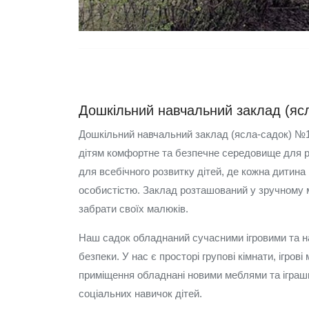
Дошкільний навчальний заклад (яс
Дошкільний навчальний заклад (ясла-садок) №1
дітям комфортне та безпечне середовище для р
для всебічного розвитку дітей, де кожна дитин
особистістю. Заклад розташований у зручному м
забрати своїх малюків.
Наш садок обладнаний сучасними ігровими та на
безпеки. У нас є просторі групові кімнати, ігров
приміщення обладнані новими меблями та іграшк
соціальних навичок дітей.