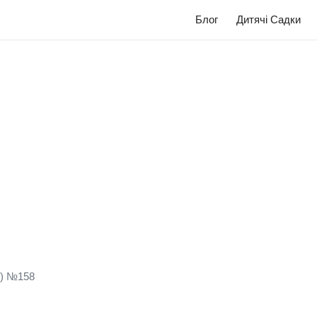
Блог
Дитячі Садки
к) №158