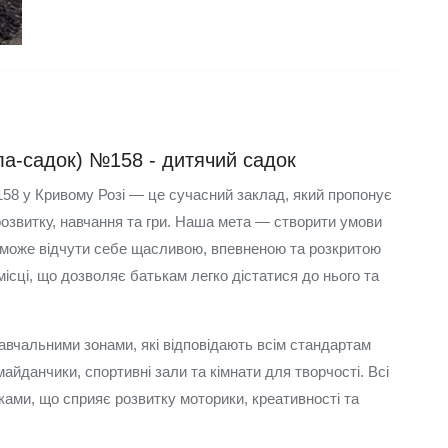
ла-садок) №158 - дитячий садок
58 у Кривому Розі — це сучасний заклад, який пропонує
озвитку, навчання та гри. Наша мета — створити умови
а може відчути себе щасливою, впевненою та розкритою
ісці, що дозволяє батькам легко дістатися до нього та
вчальними зонами, які відповідають всім стандартам
і майданчики, спортивні зали та кімнати для творчості. Всі
ами, що сприяє розвитку моторики, креативності та