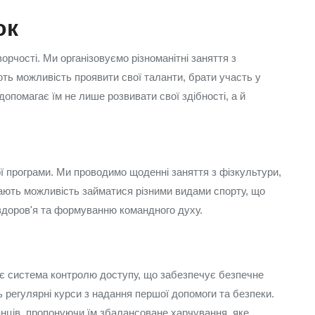
ок
рчості. Ми організовуємо різноманітні заняття з
ють можливість проявити свої таланти, брати участь у
допомагає їм не лише розвивати свої здібності, а й
 програми. Ми проводимо щоденні заняття з фізкультури,
 мають можливість займатися різними видами спорту, що
здоров'я та формуванню командного духу.
діє система контролю доступу, що забезпечує безпечне
 регулярні курси з надання першої допомоги та безпеки.
анців, пропонуючи їм збалансоване харчування, яке