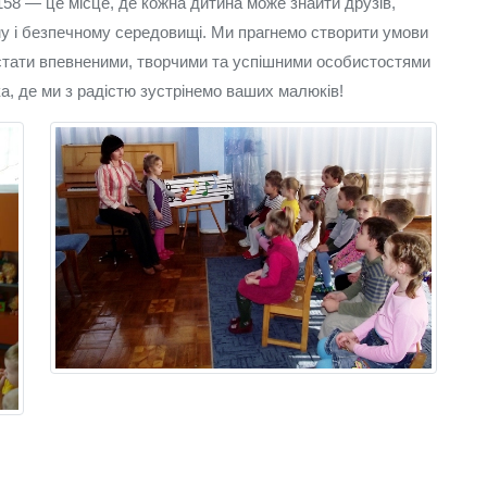
58 — це місце, де кожна дитина може знайти друзів,
у і безпечному середовищі. Ми прагнемо створити умови
 стати впевненими, творчими та успішними особистостями
, де ми з радістю зустрінемо ваших малюків!