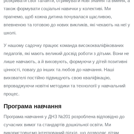
розкривати свої таланти, отримувати нові знання та вміння, а
також формувати соціальні навички у колективі. Ми
прагнемо, щоб кожна дитина почувалася щасливою,
впевненою та готовою до нових викликів, які чекають на неї у
школі.
У нашому садочку працює команда висококваліфікованих
педагогів, які мають великий досвід роботи з дітьми. Вони не
лише навчають, а й виховують, формуючи у дітей позитивні
цінності, повагу до інших та любов до навчання. Наші
вихователі постійно підвищують свою кваліфікацію,
впроваджуючи новітні методики та технології у навчальний
процес.
Програма навчання
Програма навчання у ДНЗ №201 розроблена відповідно до
сучасних вимог та стандартів дошкільної освіти. Ми
використовуємо інтегрований підхід, що дозволяє дітям