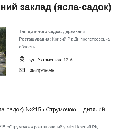
ний заклад (ясла-садок)
Тип дитячого садка:
державний
Розташування:
Кривий Ріг, Дніпропетровська
область
вул. Ухтомського 12-А
(0564)948098
ла-садок) №215 «Струмочок» - дитячий
5 «Струмочок» розташований у місті Кривий Ріг,