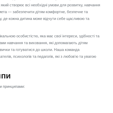
 який створює всі необхідні умови для розвитку, навчання
а мета — забезпечити дітям комфортне, безпечне та
у, де кожна дитина може відчути себе щасливою та
кальною особистістю, яка має свої інтереси, здібності та
ами навчання та виховання, які допомагають дітям
авички та готуватися до школи. Наша команда
елів, психологів та педагогів, які з любов'ю та увагою
ипи
ми принципами: