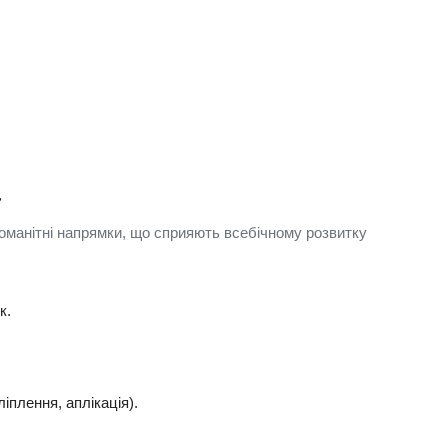
а
оманітні напрямки, що сприяють всебічному розвитку
к.
іплення, аплікація).