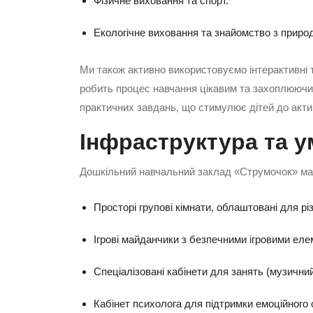
Фізичне виховання та спорт.
Екологічне виховання та знайомство з приро
Ми також активно використовуємо інтерактивні т
робить процес навчання цікавим та захоплюючим
практичних завдань, що стимулює дітей до актив
Інфраструктура та 
Дошкільний навчальний заклад «Струмочок» має
Просторі групові кімнати, облаштовані для різ
Ігрові майданчики з безпечними ігровими ел
Спеціалізовані кабінети для занять (музичний
Кабінет психолога для підтримки емоційного 