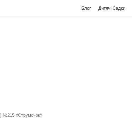
Блог
Дитячі Садки
к) №215 «Струмочок»