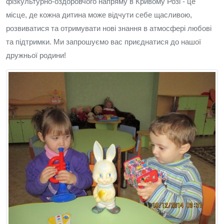
фізкультурно-оздоровчого напряму в Кривому Розі - це
місце, де кожна дитина може відчути себе щасливою,
розвиватися та отримувати нові знання в атмосфері любові
та підтримки. Ми запрошуємо вас приєднатися до нашої
дружньої родини!