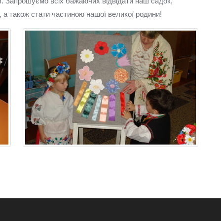
ів. Запрошуємо всіх бажаючих відвідати наш садок,
 а також стати частиною нашої великої родини!