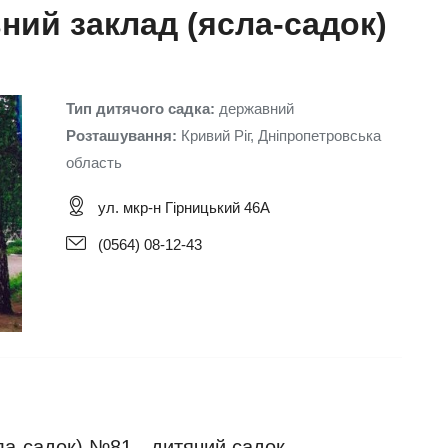
ний заклад (ясла-садок)
Тип дитячого садка:
державний
Розташування:
Кривий Ріг, Дніпропетровська
область
ул. мкр-н Гірницький 46А
(0564) 08-12-43
ла-садок) №81 - дитячий садок