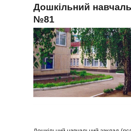
Дошкільний навчаль
№81
Дошкільний навчальний заклад (яс