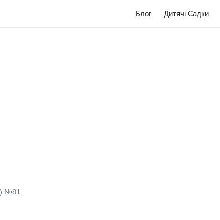
Блог
Дитячі Садки
к) №81