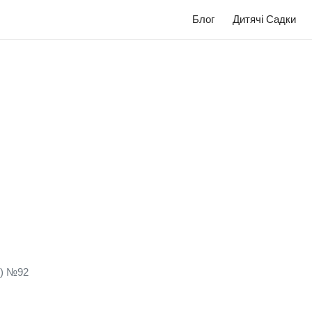
Блог
Дитячі Садки
к) №92