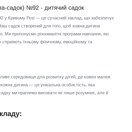
ла-садок) №92 - дитячий садок
2 у Кривому Розі — це сучасний заклад, що забезпечує
. Наш садок створений для того, щоб кожна дитина
. Ми пропонуємо різноманітні програми навчання, які
ож сприяють їхньому фізичному, емоційному та
тливе середовище для розвитку дітей, де кожен малюк
 кожна дитина — це унікальна особистість, яка
 садку ми прагнемо виховати не лише розумних, але й
кладу: