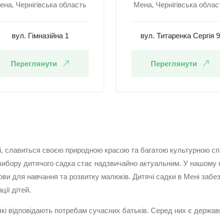
ена, Чернігівська область
Мена, Чернігівська облас
вул. Гімназійна 1
вул. Титаренка Сергія 9
Переглянути
Переглянути
ті, славиться своєю природною красою та багатою культурною с
 вибору дитячого садка стає надзвичайно актуальним. У нашому к
ови для навчання та розвитку малюків. Дитячі садки в Мені забез
ії дітей.
 які відповідають потребам сучасних батьків. Серед них є державн