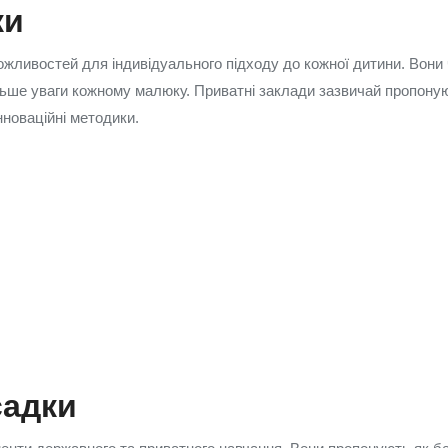
ки
ожливостей для індивідуального підходу до кожної дитини. Вони 
ьше уваги кожному малюку. Приватні заклади зазвичай пропонуют
нноваційні методики.
садки