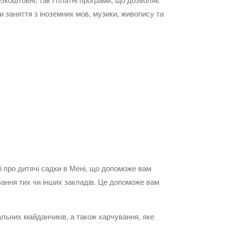
коштовні, так і платні програми, що дозволяє
 заняття з іноземних мов, музики, живопису та
ні про дитячі садки в Мені, що допоможе вам
ування тих чи інших закладів. Це допоможе вам
альних майданчиків, а також харчування, яке