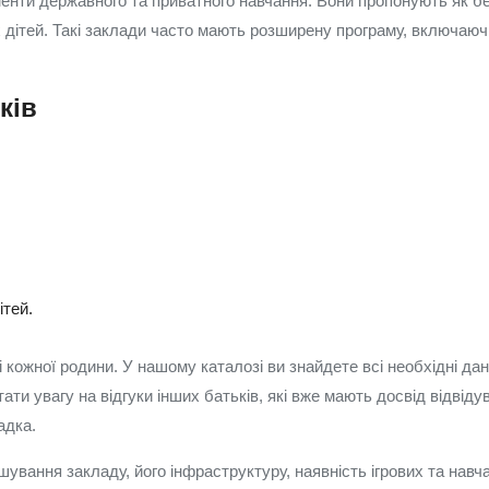
енти державного та приватного навчання. Вони пропонують як без
 дітей. Такі заклади часто мають розширену програму, включаючи
ків
ітей.
і кожної родини. У нашому каталозі ви знайдете всі необхідні да
ати увагу на відгуки інших батьків, які вже мають досвід відвід
адка.
шування закладу, його інфраструктуру, наявність ігрових та навч