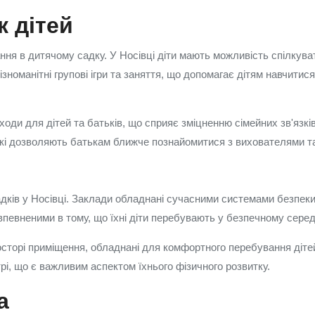
 дітей
ання в дитячому садку. У Носівці діти мають можливість спілкува
зноманітні групові ігри та заняття, що допомагає дітям навчитис
 заходи для дітей та батьків, що сприяє зміцненню сімейних зв'я
 які дозволяють батькам ближче познайомитися з вихователями та
садків у Носівці. Заклади обладнані сучасними системами безпе
впевненими в тому, що їхні діти перебувають у безпечному сере
росторі приміщення, обладнані для комфортного перебування діте
трі, що є важливим аспектом їхнього фізичного розвитку.
а