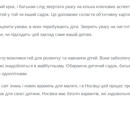
ий крок, і батькам слід звертати увагу на кілька ключових аспек
дітей у той чи інший садок. Це допоможе скласти об’єктивну карт
цінити умови, в яких перебувають діти. Зверніть увагу на чистот
и, чи підходить цей заклад саме вашій дитині.
ктр можливостей для розвитку та навчання дітей. Вони забезпеч
які знадобляться в майбутньому. Обираючи дитячий садок, батьк
з однолітками.
світ знань і нових вражень для малечі, і в Носівці цей процес п
к для своєї дитини, Носівка має безліч варіантів, які задовольн