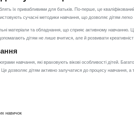
роблять їх привабливими для батьків. По-перше, це кваліфікован
ористовують сучасні методики навчання, що дозволяє дітям легко
льні матеріали та обладнання, що сприяє активному навчанню. Це
 допомагають дітям не лише вчитися, але й розвивати креативніст
чання
ограми навчання, які враховують вікові особливості дітей. Багат
. Це дозволяє дітям активно залучатися до процесу навчання, а
их навичок