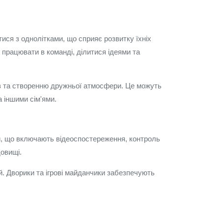
тися з однолітками, що сприяє розвитку їхніх
я працювати в команді, ділитися ідеями та
зків та створенню дружньої атмосфери. Це можуть
 іншими сім'ями.
ки, що включають відеоспостереження, контроль
довищі.
й. Дворики та ігрові майданчики забезпечують