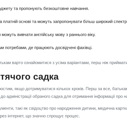
бюджету та пропонують безкоштовне навчання.
а платній основі та можуть запропонувати більш широкий спектр 
 можуть вивчати англійську мову з раннього віку.
ми потребами, де працюють досвідчені фахівці.
атькам варто ознайомитися з усіма варіантами, перш ніж приймат
тячого садка
остим, якщо дотримуватися кількох кроків. Перш за все, батькам
о адміністрації обраного садка для отримання інформації про н
ументи, такі як свідоцтво про народження дитини, медична картка
ез інтернет, що значно спрощує процес.