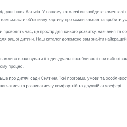
гуки інших батьків. У нашому каталозі ви знайдете коментарі та
 вам скласти об'єктивну картину про кожен заклад та зробити ус
ти проводять час, це простір для їхнього розвитку, навчання та с
і для вашої дитини. Наш каталог допоможе вам знайти найкращий 
важливо враховувати її індивідуальні особливості при виборі за
ому процесі.
льше про дитячі сади Снятина, їхні програми, умови та особливос
 навчатися та розвиватися у комфортній та дружній атмосфері.