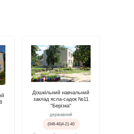
Дошкільний навчальний
ий
заклад ясла-садок №11
8
"Берізка"
державний
(048-46)4-21-40