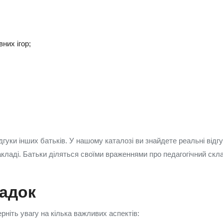
них ігор;
гуки інших батьків. У нашому каталозі ви знайдете реальні відг
кладі. Батьки діляться своїми враженнями про педагогічний склад
садок
рніть увагу на кілька важливих аспектів: