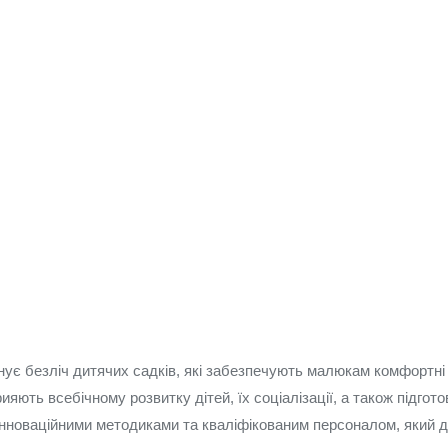
онує безліч дитячих садків, які забезпечують малюкам комфортні
ияють всебічному розвитку дітей, їх соціалізації, а також підгот
інноваційними методиками та кваліфікованим персоналом, який д