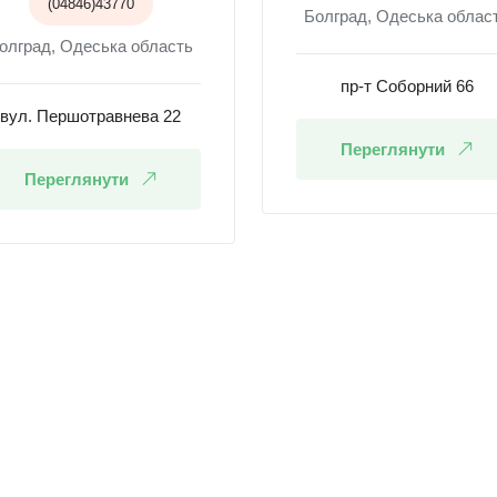
(04846)43770
Болград, Одеська облас
олград, Одеська область
пр-т Соборний 66
вул. Першотравнева 22
Переглянути
Переглянути