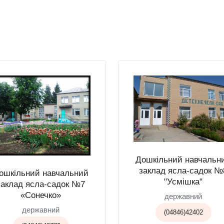
Дошкільний навчальн
заклад ясла-садок №
ошкільний навчальний
"Усмішка"
заклад ясла-садок №7
«Сонечко»
державний
державний
(04846)42402