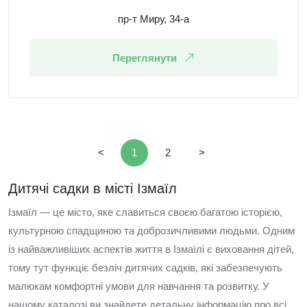
пр-т Миру, 34-а
Переглянути
<
1
2
>
Дитячі садки в місті Ізмаїл
Ізмаїл — це місто, яке славиться своєю багатою історією,
культурною спадщиною та доброзичливими людьми. Одним
із найважливіших аспектів життя в Ізмаїлі є виховання дітей,
тому тут функціє безліч дитячих садків, які забезпечують
малюкам комфортні умови для навчання та розвитку. У
нашому каталозі ви знайдете детальну інформацію про всі