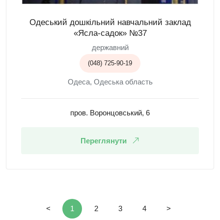
Одеський дошкільний навчальний заклад
«Ясла-садок» №37
державний
(048) 725-90-19
Одеса, Одеська область
пров. Воронцовський, 6
Переглянути
<
1
2
3
4
>