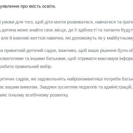
уявлення про якість освіти.
і умови для того, щоб діти могли розвиватися, навчатися та гра
 дитина може знайти своє місце, де її здібності та таланти буду
, але й важливі життєві навички, які допоможуть їм у майбутньому
чи приватний дитячий садок, важливо, щоб ваше рішення було о
 вихователями та іншими батьками, щоб отримати максимум інформ
зробити правильний вибір.
ячих садків, які задовольнять найрізноманітніші потреби батькі
ає вашим вимогам. Завдяки зусиллям педагогів та адміністрацій
яє їхньому всебічному розвитку.