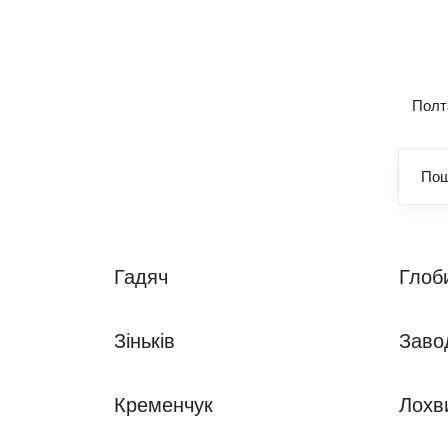
Полта
Гадяч
Глоб
Зіньків
Заво
Кременчук
Лохв