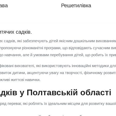
ава
Решетилівка
тячих садків.
их садків, які забезпечують дітей якісним дошкільним виховання
ропонуючи різноманітні програми, що відповідають сучасним вим
до навчання, але й умовами перебування дітей, що робить їх при
ковані вихователі, які використовують інноваційні методики для
виток дитини, акцентуючи увагу на творчості, фізичному розвитку
жливі життєві навички.
дків у Полтавській області
ряд переваг, які роблять їх ідеальним місцем для розвитку вашої