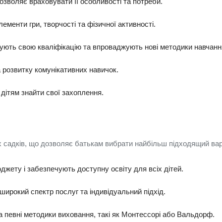
озволяє враховувати її особливості та потреби.
ементи гри, творчості та фізичної активності.
ищують свою кваліфікацію та впроваджують нові методики навчанн
 розвитку комунікативних навичок.
ь дітям знайти свої захоплення.
их садків, що дозволяє батькам вибрати найбільш підходящий вар
джету і забезпечують доступну освіту для всіх дітей.
широкий спектр послуг та індивідуальний підхід.
 на певні методики виховання, такі як Монтессорі або Вальдорф.