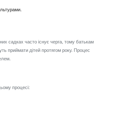
ультурами.
них садках часто існує черга, тому батькам
уть приймати дітей протягом року. Процес
елем.
цьому процесі: