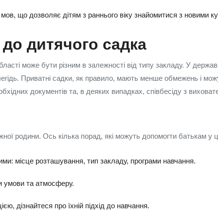
мов, що дозволяє дітям з раннього віку знайомитися з новими к
 до дитячого садка
ласті може бути різним в залежності від типу закладу. У держав
гідь. Приватні садки, як правило, мають менше обмежень і мож
бхідних документів та, в деяких випадках, співбесіду з виховат
жної родини. Ось кілька порад, які можуть допомогти батькам у 
шими: місце розташування, тип закладу, програми навчання.
ти умови та атмосферу.
єю, дізнайтеся про їхній підхід до навчання.