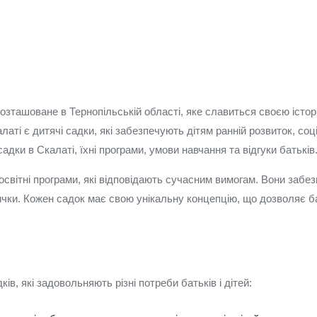
озташоване в Тернопільській області, яке славиться своєю істор
аті є дитячі садки, які забезпечують дітям ранній розвиток, соц
адки в Скалаті, їхні програми, умови навчання та відгуки батьків
 освітні програми, які відповідають сучасним вимогам. Вони забе
авички. Кожен садок має свою унікальну концепцію, що дозволяє 
ів, які задовольняють різні потреби батьків і дітей: