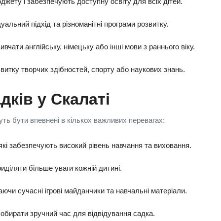
джету і забезпечують доступну освіту для всіх дітей.
уальний підхід та різноманітні програми розвитку.
вчати англійську, німецьку або інші мови з раннього віку.
звитку творчих здібностей, спорту або наукових знань.
дків у Скалаті
ть бути впевнені в кількох важливих перевагах:
 які забезпечують високий рівень навчання та виховання.
діляти більше уваги кожній дитині.
ючи сучасні ігрові майданчики та навчальні матеріали.
обирати зручний час для відвідування садка.