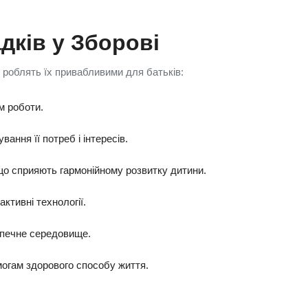
дків у Зборові
і роблять їх привабливими для батьків:
м роботи.
вання її потреб і інтересів.
 що сприяють гармонійному розвитку дитини.
ктивні технології.
зпечне середовище.
огам здорового способу життя.