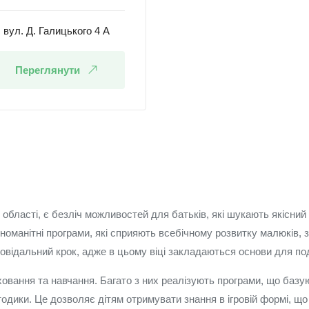
вул. Д. Галицького 4 А
Переглянути
 області, є безліч можливостей для батьків, які шукають якісний
різноманітні програми, які сприяють всебічному розвитку малюкі
повідальний крок, адже в цьому віці закладаються основи для под
ховання та навчання. Багато з них реалізують програми, що базу
етодики. Це дозволяє дітям отримувати знання в ігровій формі, щ