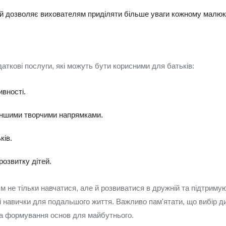
ітей дозволяє вихователям приділяти більше уваги кожному малюк
аткові послуги, які можуть бути корисними для батьків:
ивності.
 іншими творчими напрямками.
ків.
розвитку дітей.
м не тільки навчатися, але й розвиватися в дружній та підтриму
дні навички для подальшого життя. Важливо пам'ятати, що вибір д
 та формування основ для майбутнього.