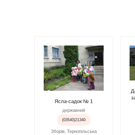
Д
з
Ясла-садок № 1
державний
(03540)21340
Зборів, Тернопільська