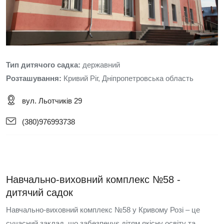
Тип дитячого садка:
державний
Розташування:
Кривий Ріг, Дніпропетровська область
вул. Льотчиків 29
(380)976993738
Навчально-виховний комплекс №58 -
дитячий садок
Навчально-виховний комплекс №58 у Кривому Розі – це
сучасний заклад, що забезпечує дітям якісну освіту та