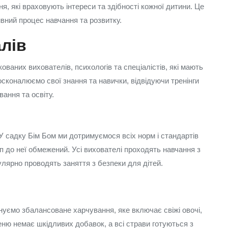
, які враховують інтереси та здібності кожної дитини. Це
ний процес навчання та розвитку.
лів
аних вихователів, психологів та спеціалістів, які мають
осконалюємо свої знання та навички, відвідуючи тренінги
ання та освіту.
У садку Бім Бом ми дотримуємося всіх норм і стандартів
п до неї обмежений. Усі вихователі проходять навчання з
улярно проводять заняття з безпеки для дітей.
нуємо збалансоване харчування, яке включає свіжі овочі,
еню немає шкідливих добавок, а всі страви готуються з