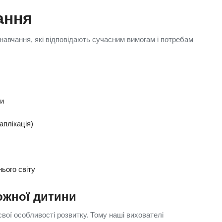
ання
навчання, які відповідають сучасним вимогам і потребам
ли
аплікація)
ього світу
ожної дитини
вої особливості розвитку. Тому наші вихователі