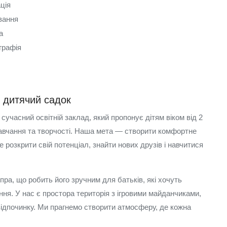
ція
ання
а
графія
 дитячий садок
сучасний освітній заклад, який пропонує дітям віком від 2
 навчання та творчості. Наша мета — створити комфортне
розкрити свій потенціал, знайти нових друзів і навчитися
ра, що робить його зручним для батьків, які хочуть
ння. У нас є простора територія з ігровими майданчиками,
ідпочинку. Ми прагнемо створити атмосферу, де кожна