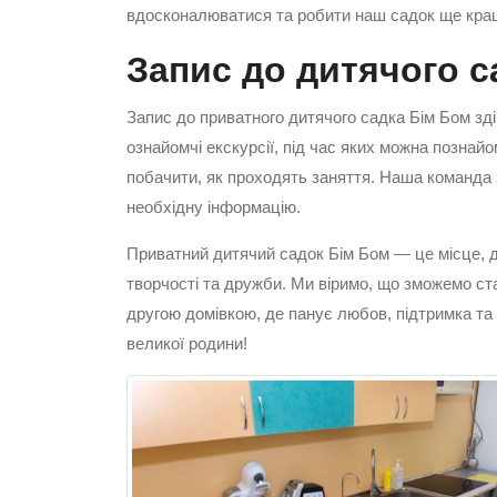
вдосконалюватися та робити наш садок ще кра
Запис до дитячого с
Запис до приватного дитячого садка Бім Бом зд
ознайомчі екскурсії, під час яких можна позна
побачити, як проходять заняття. Наша команда з
необхідну інформацію.
Приватний дитячий садок Бім Бом — це місце, д
творчості та дружби. Ми віримо, що зможемо ст
другою домівкою, де панує любов, підтримка та
великої родини!