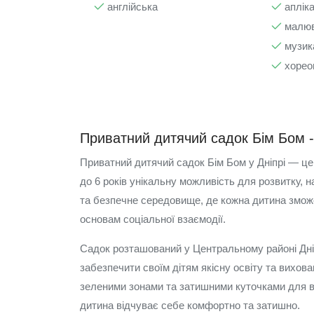
англійська
апліка
малюв
музик
хорео
Приватний дитячий садок Бім Бом -
Приватний дитячий садок Бім Бом у Дніпрі — це 
до 6 років унікальну можливість для розвитку,
та безпечне середовище, де кожна дитина зможе 
основам соціальної взаємодії.
Садок розташований у Центральному районі Дніп
забезпечити своїм дітям якісну освіту та вихова
зеленими зонами та затишними куточками для в
дитина відчуває себе комфортно та затишно.