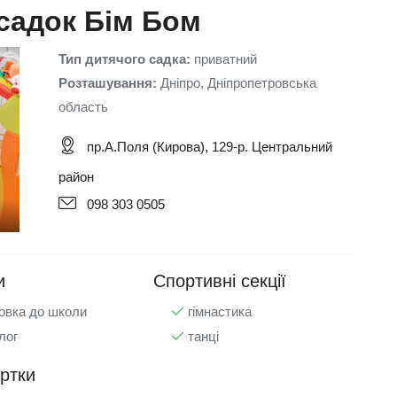
садок Бім Бом
Тип дитячого садка:
приватний
Розташування:
Дніпро, Дніпропетровська
область
пр.А.Поля (Кирова), 129-р. Центральний
район
098 303 0505
и
Спортивні секції
овка до школи
гімнастика
лог
танці
уртки