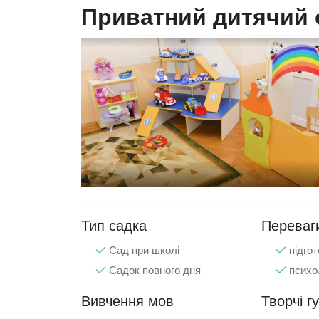
Приватний дитячий 
Тип садка
Переваг
Сад при школі
підгот
Садок повного дня
психо
Вивчення мов
Творчі г