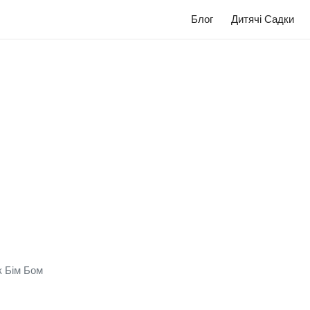
Блог
Дитячі Садки
к Бім Бом