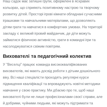
Наш садок має затишні групи, оформлені в яскравих
кольорах, що сприяють позитивному настрою та творчому
розвитку дітей. Просторі ігрові кімнати обладнані сучасними
іграшками та навчальними матеріалами, що дозволяють
дітям грати та навчатися в комфортних умовах. На території
закладу є великий ігровий майданчик, де діти можуть
займатися фізичною активністю, грати в командні ігри та
насолоджуватися свіжим повітрям.
Вихователі та педагогічний колектив
У "Веселці" працює команда висококваліфікованих
вихователів, які мають досвід роботи з дітьми дошкільного
віку. Всі наші спеціалісти проходять регулярні курси
підвищення кваліфікації та впроваджують новітні методики
навчання у свою практику. Ми дбаємо про те, щоб наші
вихователі були не лише професіоналами своєї справи, але
й добрими, чуйними людьми, які можуть підтримати та