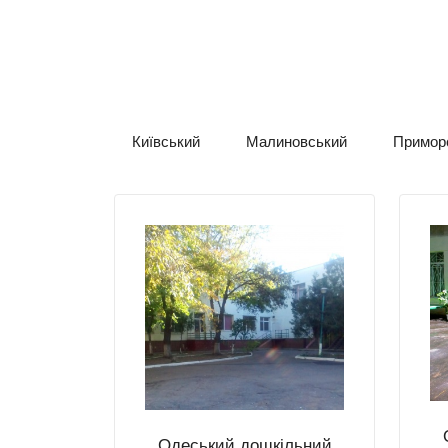
Київський
Малиновський
Примор
Одеський дошкільний