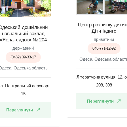
Центр розвитку дити
Одеський дошкільний
Діти індиго
навчальний заклад
приватний
«Ясла–садок» № 204
державний
048-771-12-92
(0482) 39-33-17
Одеса, Одеська област
Одеса, Одеська область
Літературна вулиця, 12, 
208, 308
л. Центральний аеропорт,
15
Переглянути
Переглянути