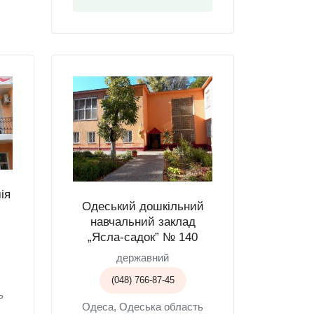
ія
Одеський дошкільний
навчальний заклад
„Ясла-садок” № 140
державний
(048) 766-87-45
ь
Одеса, Одеська область