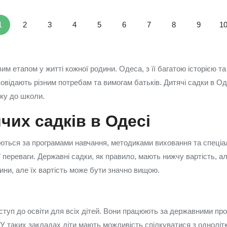
1
2
3
4
5
6
7
8
9
1
вим етапом у житті кожної родини. Одеса, з її багатою історією
повідають різним потребам та вимогам батьків. Дитячі садки в О
вку до школи.
чих садків в Одесі
зняються за програмами навчання, методиками виховання та спец
 переваги. Державні садки, як правило, мають нижчу вартість, а
ини, але їх вартість може бути значно вищою.
туп до освіти для всіх дітей. Вони працюють за державними про
 У таких закладах діти мають можливість спілкуватися з однолітка