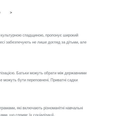
0
>
 та культурною спадщиною, пропонує широкий
десі забезпечують не лише догляд за дітьми, але
іалізацією. Батьки можуть обрати між державними
ле можуть бути переповнені. Приватні садки
грамами, які включають різноманітні навчальні
ми, що сприяє їх соціалізації.