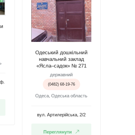
ни
Одеський дошкільний
навчальний заклад
ь
«Ясла–садок» № 271
державний
оф.
(0482) 68-19-76
Одеса, Одеська область
вул. Артилерійська, 2/2
Переглянути