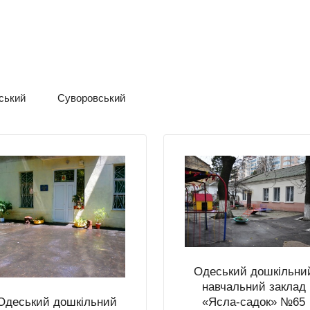
ський
Суворовський
Одеський дошкільни
навчальний заклад
Одеський дошкільний
«Ясла-садок» №65