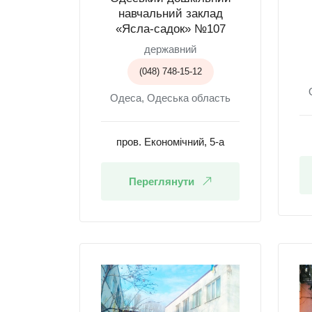
навчальний заклад
«Ясла-садок» №107
державний
(048) 748-15-12
Одеса, Одеська область
пров. Економічний, 5-а
Переглянути