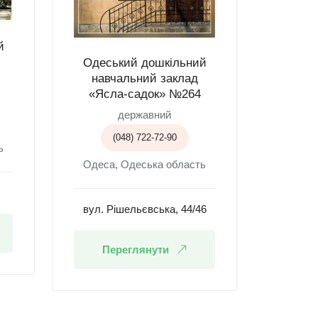
й
Одеський дошкільний
навчальний заклад
«Ясла-садок» №264
державний
(048) 722-72-90
ь
Одеса, Одеська область
вул. Рішельєвська, 44/46
Переглянути