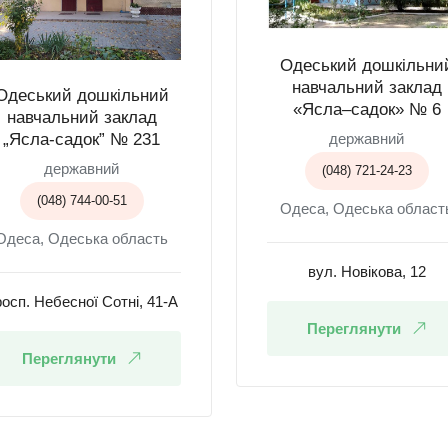
Одеський дошкільни
навчальний заклад
Одеський дошкільний
«Ясла–садок» № 6
навчальний заклад
державний
„Ясла-садок” № 231
державний
(048) 721-24-23
(048) 744-00-51
Одеса, Одеська област
Одеса, Одеська область
вул. Новікова, 12
осп. Небесної Сотні, 41-А
Переглянути
Переглянути